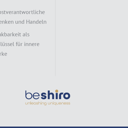
bstverantwortliche
enken und Handeln
kbarkeit als
lüssel für innere
rke