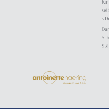
für
sel
s D
Dan
Sch
Stä