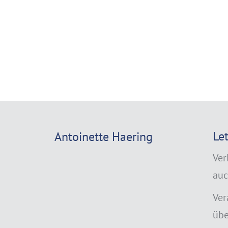
Le
Antoinette Haering
Ver
auc
Ver
übe