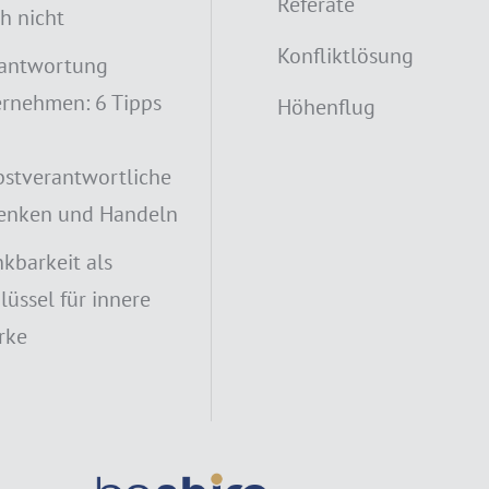
Referate
h nicht
Konfliktlösung
antwortung
rnehmen: 6 Tipps
Höhenflug
bstverantwortliche
enken und Handeln
kbarkeit als
lüssel für innere
rke