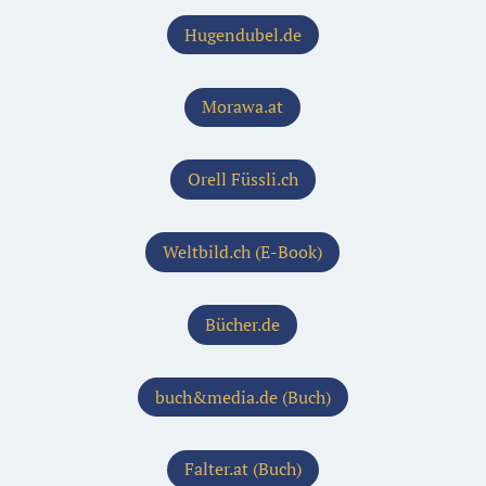
Hugendubel.de
Morawa.at
Orell Füssli.ch
Weltbild.ch (E-Book)
Bücher.de
buch&media.de (Buch)
Falter.at (Buch)