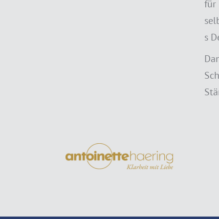
für
sel
s D
Dan
Sch
Stä