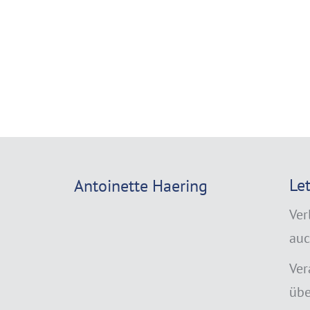
Le
Antoinette Haering
Ver
auc
Ver
übe