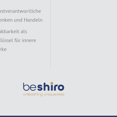
bstverantwortliche
enken und Handeln
kbarkeit als
lüssel für innere
rke