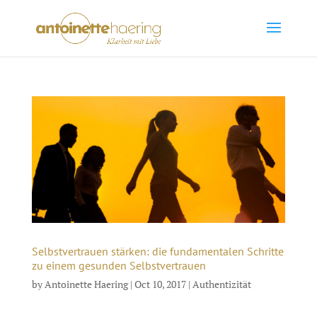
Selbstvertrauen stärken: die fundamentalen Schritte
zu einem gesunden Selbstvertrauen
by
Antoinette Haering
|
Oct 10, 2017
|
Authentizität