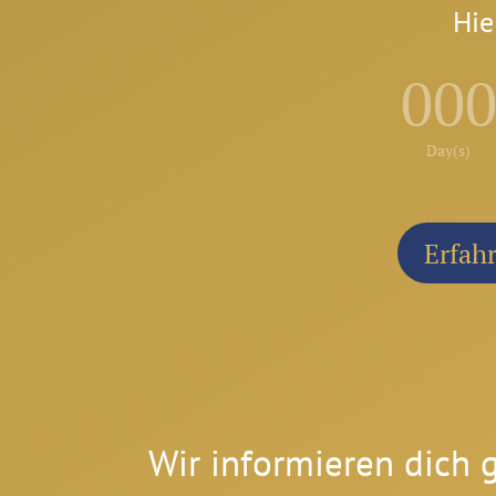
Hie
00
Day(s)
Erfah
Wir informieren dich 