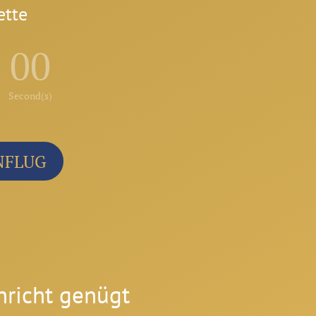
ette
00
Second(s)
ENFLUG
hricht genügt