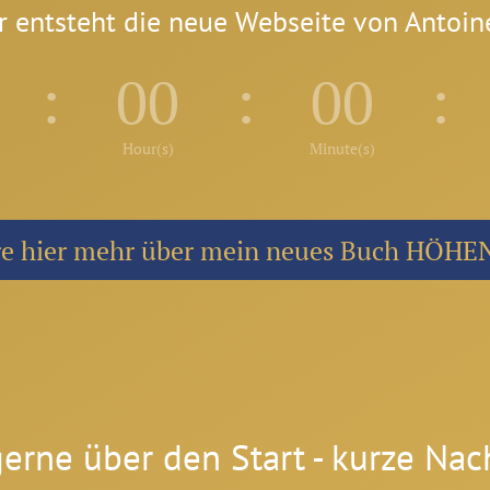
r entsteht die neue Webseite von Antoin
0
:
00
:
00
:
Hour(s)
Minute(s)
re hier mehr über mein neues Buch HÖH
gerne über den Start - kurze Nac